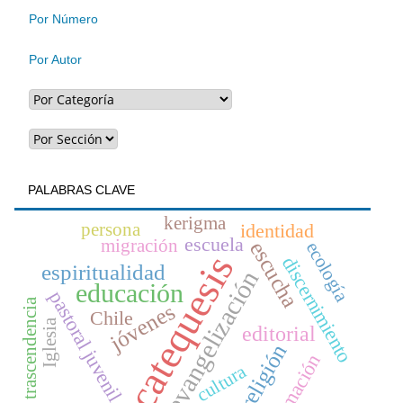
artículo
Por Número
Por Autor
PALABRAS CLAVE
kerigma
persona
identidad
escuela
migración
escucha
ecología
catequesis
discernimiento
espiritualidad
evangelización
educación
pastoral juvenil
trascendencia
jóvenes
Chile
Iglesia
editorial
religión
formación
cultura