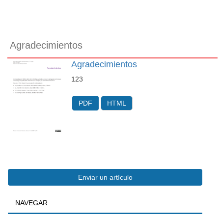
Agradecimientos
Agradecimientos
123
PDF
HTML
Enviar
Enviar un artículo
BUSQUEDA
NAVEGAR
un