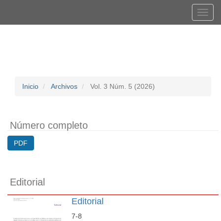
Navegación
Tog
principal
navi
Contenido
Registrarse
Entrar
principal
Barra
lateral
Inicio
Archivos
Vol. 3 Núm. 5 (2026)
Número completo
PDF
Editorial
Editorial
7-8