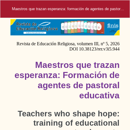
Maestros que trazan esperanza: formación de agentes de pastoral educativa