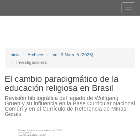
Navegación
Tog
principal
navi
Contenido
Registrarse
Entrar
principal
Barra
lateral
Inicio
Archivos
Vol. 3 Núm. 5 (2026)
Investigaciones
El cambio paradigmático de la
educación religiosa en Brasil
Revisión bibliográfica del legado de Wolfgang
Gruen y su influencia en la Base Curricular Nacional
Común y en el Currículo de Referencia de Minas
Gerais
Barra