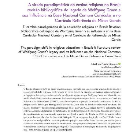
lateral
del
artículo