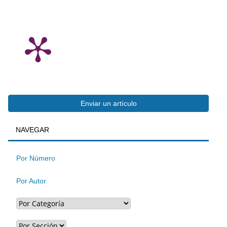
Enviar
Enviar un artículo
BUSQUEDA
NAVEGAR
un
artículo
Por Número
Por Autor