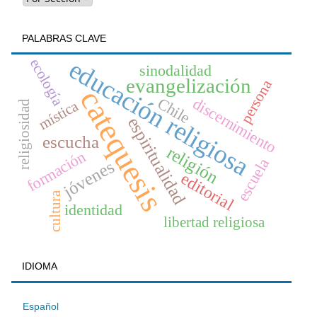
PALABRAS CLAVE
educación religiosa
ecología
sinodalidad
evangelización
persona
catequesis
Chile
discernimiento
mística
religiosidad
espiritualidad
escucha
religión
formación
escuela
jóvenes
editorial
cultura
identidad
libertad religiosa
IDIOMA
Español