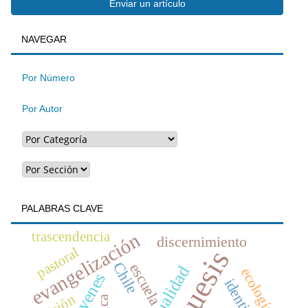
Enviar
Enviar un artículo
BUSQUEDA
NAVEGAR
un
artículo
Por Número
Por Autor
PALABRAS CLAVE
trascendencia
evangelización
discernimiento
pastoral
Chile
escuela
ecología
jóvenes
identidad