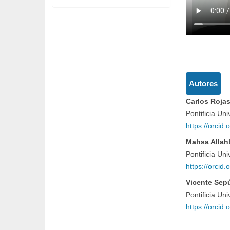
Detall
Autores
del
Carlos Roja
artícul
Pontificia Un
https://orci
Mahsa Allah
Pontificia Un
https://orci
Vicente Sep
Pontificia Un
https://orci