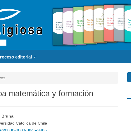
roceso editorial
yos
ba matemática y formación
a
s Bruna
nido
iversidad Católica de Chile
d.org/0000-0003-0845-9986