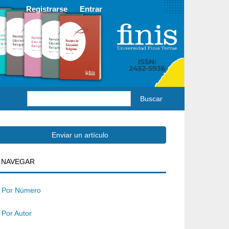
Registrarse
Entrar
Buscar
Enviar
Enviar un artículo
BUSQUEDA
NAVEGAR
un
rtículo
Por Número
Por Autor