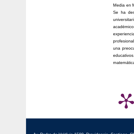
Media en M
Se ha des
universit
académic
experienc
profesiona
una preocu
educativos
matemática