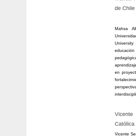
de Chile
Mahsa All
Universid
Universit
educación
pedagógic
aprendizaje
en proyect
fortaleci
perspectiv
interdiscip
Vicent
Católica
Vicente S