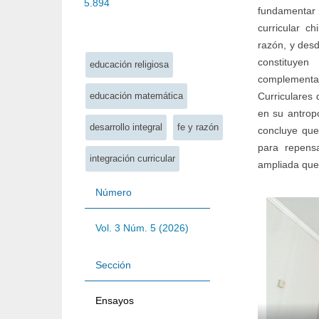
5.894
fundamentar 
curricular c
Palabras clave:
razón, y des
constituye
educación religiosa
complementa
Curriculares 
educación matemática
en su antropo
desarrollo integral
fe y razón
concluye que
para repens
integración curricular
ampliada que 
Número
Vol. 3 Núm. 5 (2026)
Sección
Ensayos