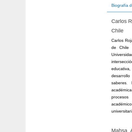
Biografía d
Carlos 
Chile
Carlos Roj
de Chile 
Universid
intersecc
educativa,
desarrollo
saberes. 
académica
procesos
académicos
universitar
Mahsa A