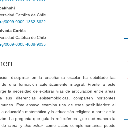
pal
bakhshi
iversidad Católica de Chile
d.org/0009-0009-1362-3622
úlveda Cortés
o
iversidad Católica de Chile
d.org/0009-0005-4038-9035
catequ
men
ción disciplinar en la enseñanza escolar ha debilitado las
s de una formación auténticamente integral. Frente a este
urge la necesidad de explorar vías de articulación entre áreas
 sus diferencias epistemológicas, comparten horizontes
omunes. Este ensayo examina una de esas posibilidades: el
 la educación matemática y la educación religiosa a partir de la
razón. La pregunta que guía la reflexión es: ¿de qué manera la
n de
creer
y
demostrar
como actos complementarios puede