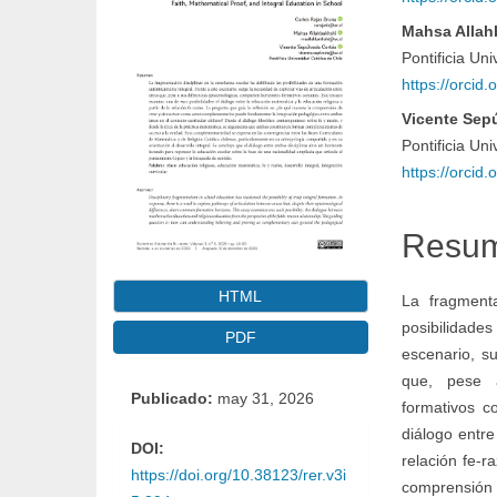
lateral
princi
Mahsa Allah
Pontificia Un
del
del
https://orci
Vicente Sep
artículo
artícul
Pontificia Un
https://orci
Resu
HTML
La fragmenta
posibilidade
PDF
escenario, s
que, pese a
Publicado:
may 31, 2026
formativos c
diálogo entre
DOI:
relación fe-
https://doi.org/10.38123/rer.v3i
comprensió