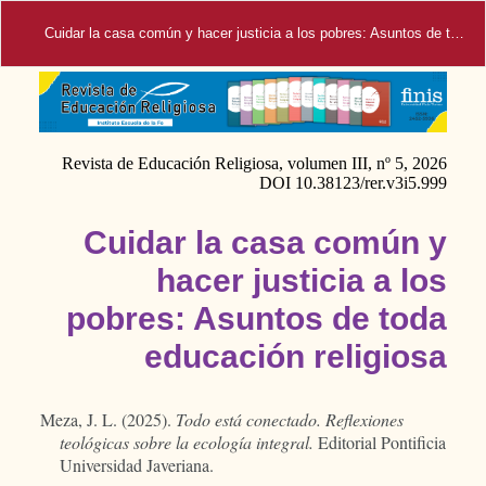
Cuidar la casa común y hacer justicia a los pobres: Asuntos de toda educación religiosa.