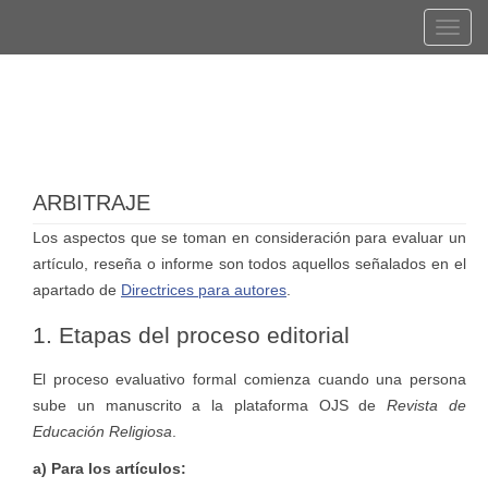
Navegación
Tog
principal
navi
Contenido
Registrarse
Entrar
principal
Barra
lateral
ARBITRAJE
Los aspectos que se toman en consideración para evaluar un
artículo, reseña o informe son todos aquellos señalados en el
apartado de
Directrices para autores
.
1. Etapas del proceso editorial
El proceso evaluativo formal comienza cuando una persona
sube un manuscrito a la plataforma OJS de
Revista de
Educación Religiosa
.
a) Para los artículos: