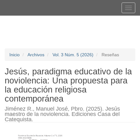
Navegación
Tog
principal
navi
Contenido
Registrarse
Entrar
principal
Barra
lateral
Inicio
Archivos
Vol. 3 Núm. 5 (2026)
Reseñas
Jesús, paradigma educativo de la
noviolencia: Una propuesta para
la educación religiosa
contemporánea
Jiménez R., Manuel José, Pbro. (2025). Jesús
maestro de la noviolencia. Ediciones Casa del
Catequista.
Barra