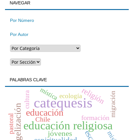
BUSQUEDA
NAVEGAR
un
artículo
Por Número
Por Autor
PALABRAS CLAVE
mística
religión
cultura
migración
ecología
catequesis
evangelización
educación
pastoral
formación
Chile
educación religiosa
jóvenes
misión
espiritualidad