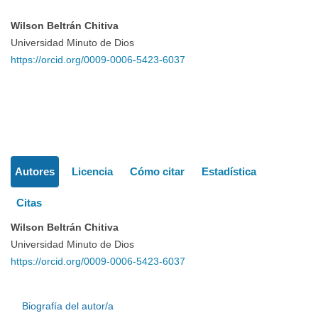
Wilson Beltrán Chitiva
Contenido
Universidad Minuto de Dios
https://orcid.org/0009-0006-5423-6037
principal
del
Detalles
artículo
Autores
Licencia
Cómo citar
Estadística
del
Citas
artículo
Wilson Beltrán Chitiva
Universidad Minuto de Dios
https://orcid.org/0009-0006-5423-6037
Biografía del autor/a