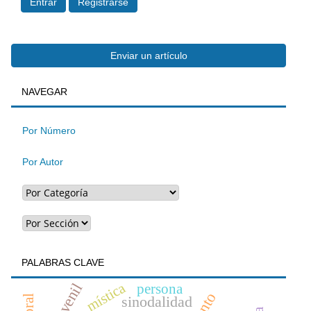
Entrar
Registrarse
Enviar
Enviar un artículo
BUSQUEDA
NAVEGAR
un
artículo
Por Número
Por Autor
PALABRAS CLAVE
mística
persona
sinodalidad