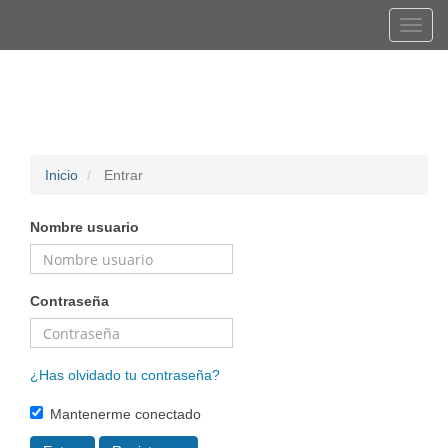
Navegación
Tog
principal
navi
Contenido
Registrarse
Entrar
principal
Barra
lateral
Inicio
Entrar
Nombre usuario
Contraseña
¿Has olvidado tu contraseña?
Mantenerme conectado