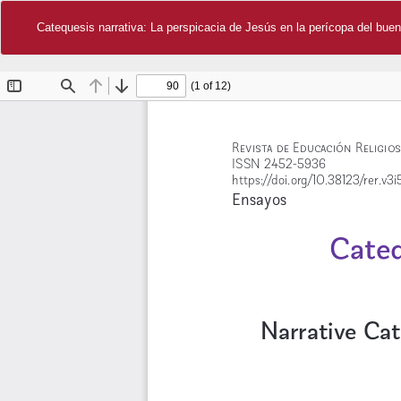
Catequesis narrativa: La perspicacia de Jesús en la perícopa del bue