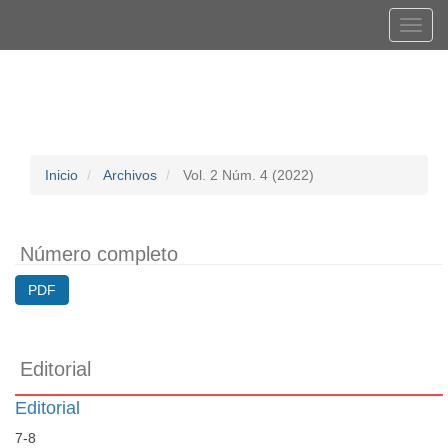
Navegación
Tog
principal
navi
Contenido
Registrarse
Entrar
principal
Barra
lateral
Inicio
Archivos
Vol. 2 Núm. 4 (2022)
Número completo
PDF
Editorial
Editorial
7-8