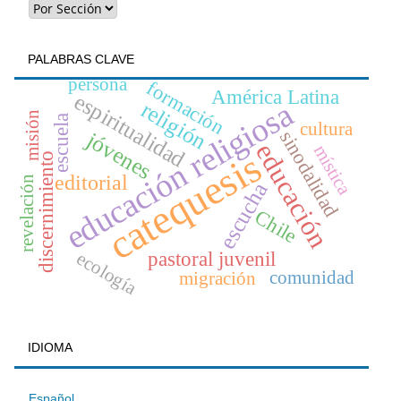
PALABRAS CLAVE
persona
formación
América Latina
espiritualidad
educación religiosa
religión
misión
escuela
cultura
sinodalidad
jóvenes
educación
mística
catequesis
discernimiento
editorial
revelación
escucha
Chile
pastoral juvenil
ecología
comunidad
migración
IDIOMA
Español