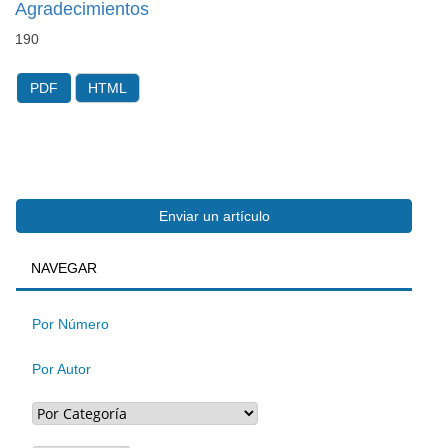
Agradecimientos
190
PDF
HTML
Enviar
Enviar un artículo
BUSQUEDA
NAVEGAR
un
artículo
Por Número
Por Autor