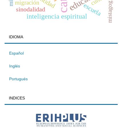
identidad
mistagogia
migración
escuela
sinodalidad
inteligencia espiritual
IDIOMA
Español
Inglés
Portugués
INDICES