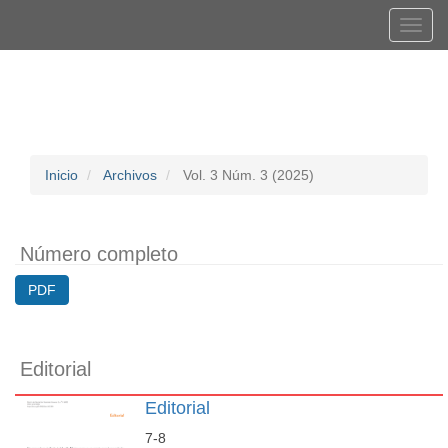
Navegación
Tog
principal
navi
Contenido
Registrarse
Entrar
principal
Barra
lateral
Inicio
Archivos
Vol. 3 Núm. 3 (2025)
Número completo
PDF
Editorial
Editorial
7-8