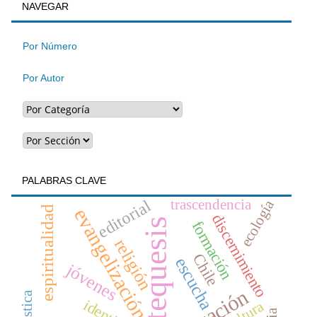
BUSQUEDA
NAVEGAR
un
artículo
Por Número
Por Autor
PALABRAS CLAVE
ecología
trascendencia
editorial
espiritualidad
evangelización
discernimiento
catequesis
formación
religión
Chile
escucha
jóvenes
educación
mística
cultura