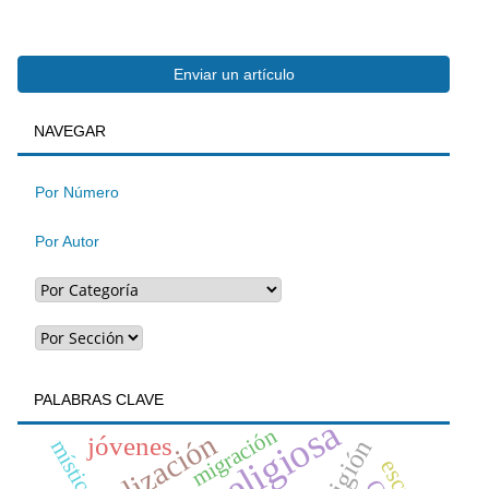
Enviar
Enviar un artículo
BUSQUEDA
NAVEGAR
un
artículo
Por Número
Por Autor
PALABRAS CLAVE
migración
jóvenes
religión
mística