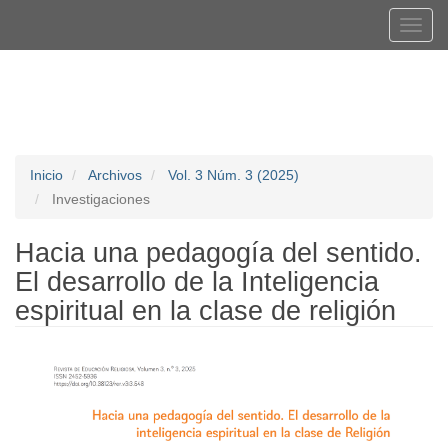
Navegación
Tog
principal
navi
Contenido
Registrarse
Entrar
principal
Barra
lateral
Inicio
Archivos
Vol. 3 Núm. 3 (2025)
Investigaciones
Hacia una pedagogía del sentido.
El desarrollo de la Inteligencia
espiritual en la clase de religión
Barra
lateral