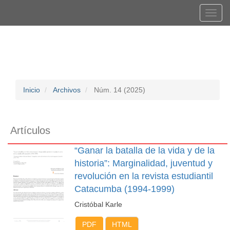
Navegación
Tog
principal
navi
Contenido
Registrarse
Entrar
principal
Barra
lateral
Inicio
Archivos
Núm. 14 (2025)
Artículos
“Ganar la batalla de la vida y de la
historia”: Marginalidad, juventud y
revolución en la revista estudiantil
Catacumba (1994-1999)
Cristóbal Karle
PDF
HTML