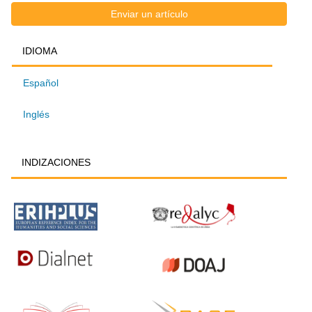
Enviar
Enviar un artículo
IDIOMA
IDIOMA
un
Español
artículo
Inglés
INDIZACIONES