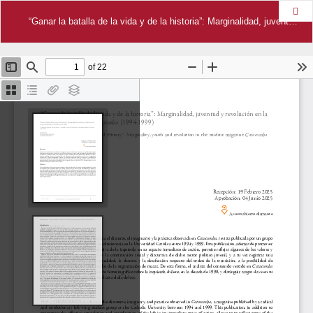
Des
“Ganar la batalla de la vida y de la historia”: Marginalidad, juventud y revolución en la revista estudiantil Catacumba (1994-1999)