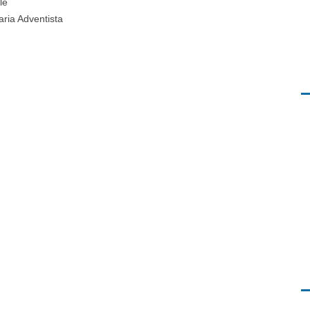
le
aria Adventista
p