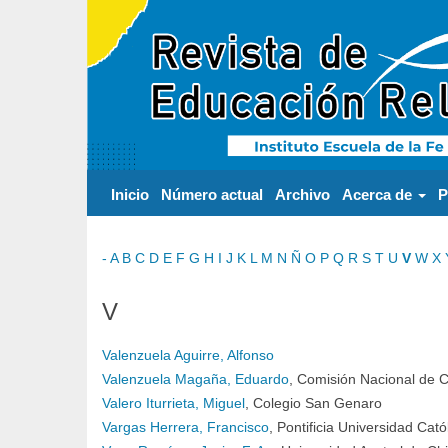
Navegación
principal
Contenido
principal
Barra
lateral
Inicio
Número actual
Archivo
Acerca de
P
-
A
B
C
D
E
F
G
H
I
J
K
L
M
N
Ñ
O
P
Q
R
S
T
U
V
W
X
V
Valenzuela Aguirre, Alfonso
Valenzuela Magaña, Eduardo
, Comisión Nacional de C
Valero Iturrieta, Miguel
, Colegio San Genaro
Vargas Herrera, Francisco
, Pontificia Universidad Cató