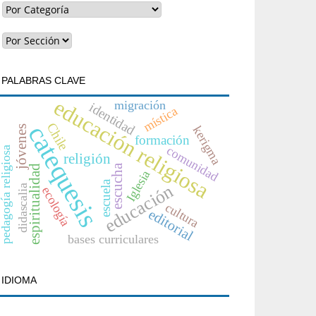
PALABRAS CLAVE
educación religiosa
migración
identidad
mística
Chile
catequesis
jóvenes
kerigma
formación
comunidad
edagogía religiosa
religión
escucha
espiritualidad
Iglesia
escuela
educación
didascalia
ecología
cultura
editorial
bases curriculares
IDIOMA