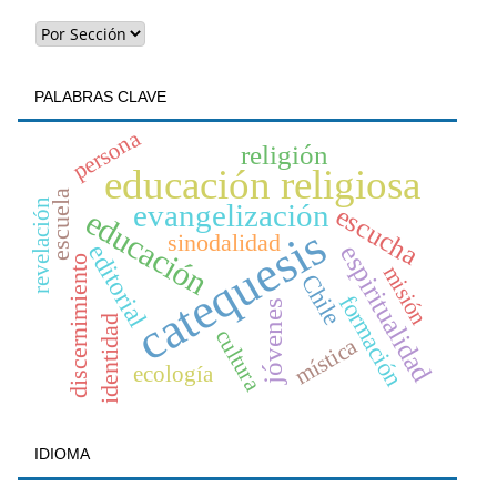
PALABRAS CLAVE
persona
religión
educación religiosa
escuela
revelación
evangelización
escucha
educación
catequesis
sinodalidad
editorial
espiritualidad
discernimiento
misión
Chile
formación
jóvenes
identidad
cultura
mística
ecología
IDIOMA