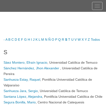
Navegación
Tog
principal
navi
Contenido
Registrarse
Entrar
principal
Barra
lateral
-
A
B
C
D
E
F
G
H
I
J
K
L
M
N
Ñ
O
P
Q
R
S
T
U
V
W
X
Y
Z
Todos
S
Sáez Montero, Efraín Ignacio
, Universidad Católica de Temuco
Sánchez Hernández, Jhon Alexander
, Universidad Católica de
Pereira
Sanhueza Estay, Raquel
, Pontificia Universidad Católica de
Valparaíso
Sanhueza Jara, Sergio
, Universidad Católica de Temuco
Santana López, Alejandra
, Pontificia Universidad Católica de Chile
Segura Bonilla, Mario
, Centro Nacional de Catequesis