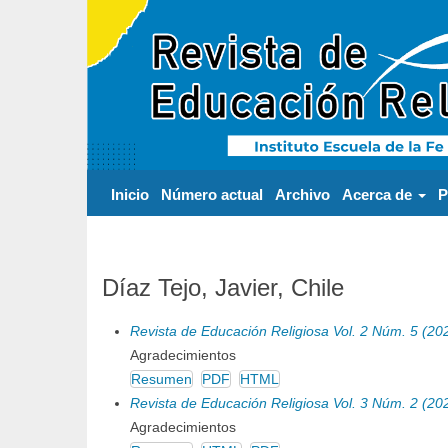
Navegación
principal
Contenido
principal
Barra
lateral
Inicio
Número actual
Archivo
Acerca de
P
Díaz Tejo, Javier, Chile
Revista de Educación Religiosa Vol. 2 Núm. 5 (20
Agradecimientos
Resumen
PDF
HTML
Revista de Educación Religiosa Vol. 3 Núm. 2 (20
Agradecimientos