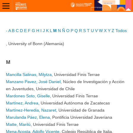
-
A
B
C
D
E
F
G
H
I
J
K
L
M
N
Ñ
O
P
Q
R
S
T
U
V
W
X
Y
Z
Todos
, University of Bonn (Alemania)
M
Mancilla Salinas, Milytza
, Universidad Finis Terrae
Manzano Pavez, José Daniel
, Núcleo de Investigación y Acción
en Juventudes, Universidad de Chile
Mardones Soto, Giselle
, Universidad Finis Terrae
Martínez, Andrea
, Universidad Autónoma de Zacatecas
Martínez-Heredia, Nazaret
, Universidad de Granada
Marulanda Páez, Elena
, Pontificia Universidad Javeriana
Matte, Marilú
, Universidad Finis Terrae
Mena Acosta, Adolfo Vicente
, Colegio República de Italia,