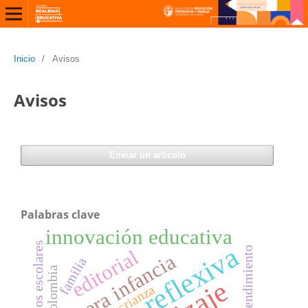
Inicio
/
Avisos
Avisos
Enviar un artículo
Palabras clave
innovación educativa
archivos escolares
práctica reflexiva
rendimiento
editorial
primera infancia
familia
Colombia
crianza