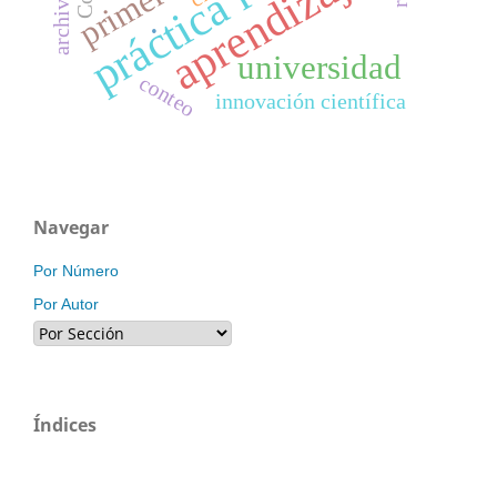
aprendizaje
.
universidad
conteo
innovación científica
Navegar
Por Número
Por Autor
Índices