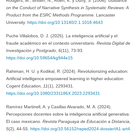
Rodgers, M., Britten, N., Roen, K. y Duffy, S. (2006).
Guidance
on the Conduct of Narrative Synthesis in Systematic Reviews: A
Product from the ESRC Methods Programme.
Lancaster
University.
https://doi.org/10.13140/2.1.1018.4643
Puche Villalobos, D. J. (2025). La inteligencia artificial y el
fraude académico en el contexto universitario.
Revista Digital de
Investigación y Postgrado
,
6
(11), 73-93.
https://doi.org/10.59654/kg944e15
Rahiman, H. U. y Kodikal, R. (2024). Revolutionizing education:
Artificial intelligence empowered learning in higher education.
Cogent Education, 11
(1), 2293431.
https://doi.org/10.1080/2331186X.2023.2293431
Ramírez Martinell, A. y Casillas Alvarado, M. A. (2024).
Percepciones docentes sobre la inteligencia artificial generativa:
El caso mexicano.
Revista Paraguaya de Educación a Distancia
,
5
(2), 44-55.
https://doi.org/10.56152/reped2024-dossierIA1-art4