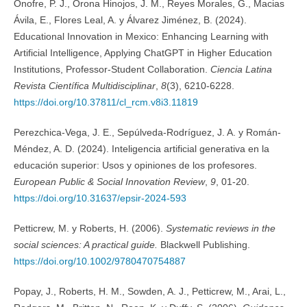
Onofre, P. J., Orona Hinojos, J. M., Reyes Morales, G., Macias
Ávila, E., Flores Leal, A. y Álvarez Jiménez, B. (2024).
Educational Innovation in Mexico: Enhancing Learning with
Artificial Intelligence, Applying ChatGPT in Higher Education
Institutions, Professor-Student Collaboration.
Ciencia Latina
Revista Científica Multidisciplinar
,
8
(3), 6210-6228.
https://doi.org/10.37811/cl_rcm.v8i3.11819
Perezchica-Vega, J. E., Sepúlveda-Rodríguez, J. A. y Román-
Méndez, A. D. (2024). Inteligencia artificial generativa en la
educación superior: Usos y opiniones de los profesores.
European Public & Social Innovation Review
,
9
, 01-20.
https://doi.org/10.31637/epsir-2024-593
Petticrew, M. y Roberts, H. (2006).
Systematic reviews in the
social sciences: A practical guide.
Blackwell Publishing.
https://doi.org/10.1002/9780470754887
Popay, J., Roberts, H. M., Sowden, A. J., Petticrew, M., Arai, L.,