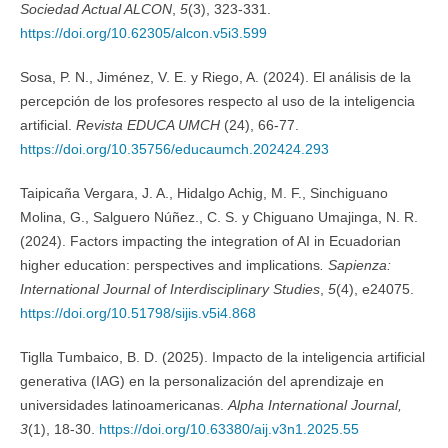
Sociedad Actual ALCON
,
5
(3), 323-331.
https://doi.org/10.62305/alcon.v5i3.599
Sosa, P. N., Jiménez, V. E. y Riego, A. (2024). El análisis de la
percepción de los profesores respecto al uso de la inteligencia
artificial.
Revista EDUCA UMCH
(24), 66-77.
https://doi.org/10.35756/educaumch.202424.293
Taipicaña Vergara, J. A., Hidalgo Achig, M. F., Sinchiguano
Molina, G., Salguero Núñez., C. S. y Chiguano Umajinga, N. R.
(2024). Factors impacting the integration of AI in Ecuadorian
higher education: perspectives and implications
. Sapienza:
International Journal of Interdisciplinary Studies
,
5
(4), e24075.
https://doi.org/10.51798/sijis.v5i4.868
Tiglla Tumbaico, B. D. (2025). Impacto de la inteligencia artificial
generativa (IAG) en la personalización del aprendizaje en
universidades latinoamericanas.
Alpha International Journal,
3
(1), 18-30.
https://doi.org/10.63380/aij.v3n1.2025.55