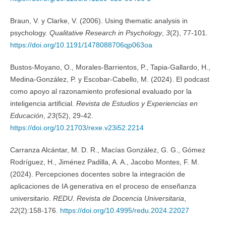
Braun, V. y Clarke, V. (2006). Using thematic analysis in
psychology.
Qualitative Research in Psychology
,
3
(2), 77-101.
https://doi.org/10.1191/1478088706qp063oa
Bustos-Moyano, O., Morales-Barrientos, P., Tapia-Gallardo, H.,
Medina-González, P. y Escobar-Cabello, M. (2024). El podcast
como apoyo al razonamiento profesional evaluado por la
inteligencia artificial.
Revista de Estudios y Experiencias en
Educación
,
23
(52), 29-42.
https://doi.org/10.21703/rexe.v23i52.2214
Carranza Alcántar, M. D. R., Macías González, G. G., Gómez
Rodríguez, H., Jiménez Padilla, A. A., Jacobo Montes, F. M.
(2024). Percepciones docentes sobre la integración de
aplicaciones de IA generativa en el proceso de enseñanza
universitario.
REDU
.
Revista de Docencia Universitaria
,
22
(2):158-176.
https://doi.org/10.4995/redu.2024.22027