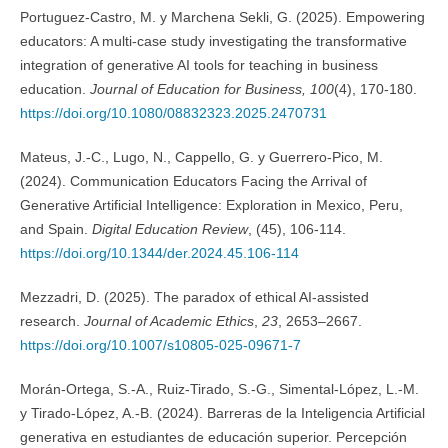
Portuguez-Castro, M. y Marchena Sekli, G. (2025). Empowering
educators: A multi-case study investigating the transformative
integration of generative AI tools for teaching in business
education.
Journal of Education for Business,
100
(4), 170-180.
https://doi.org/10.1080/08832323.2025.2470731
Mateus, J.-C., Lugo, N., Cappello, G. y Guerrero-Pico, M.
(2024). Communication Educators Facing the Arrival of
Generative Artificial Intelligence: Exploration in Mexico, Peru,
and Spain.
Digital Education Review
, (45), 106-114.
https://doi.org/10.1344/der.2024.45.106-114
Mezzadri, D. (2025). The paradox of ethical AI-assisted
research.
Journal of Academic Ethics
,
23
, 2653–2667.
https://doi.org/10.1007/s10805-025-09671-7
Morán-Ortega, S.-A., Ruiz-Tirado, S.-G., Simental-López, L.-M.
y Tirado-López, A.-B. (2024). Barreras de la Inteligencia Artificial
generativa en estudiantes de educación superior. Percepción