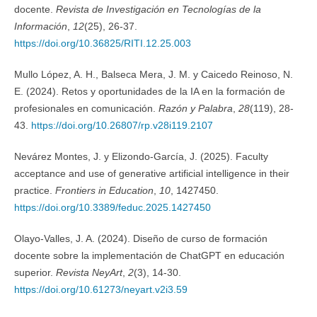
docente.
Revista de Investigación en Tecnologías de la
Información
,
12
(25), 26-37.
https://doi.org/10.36825/RITI.12.25.003
Mullo López, A. H., Balseca Mera, J. M. y Caicedo Reinoso, N.
E. (2024). Retos y oportunidades de la IA en la formación de
profesionales en comunicación.
Razón y Palabra
,
28
(119), 28-
43.
https://doi.org/10.26807/rp.v28i119.2107
Nevárez Montes, J. y Elizondo-García, J. (2025). Faculty
acceptance and use of generative artificial intelligence in their
practice.
Frontiers in Education
,
10
, 1427450.
https://doi.org/10.3389/feduc.2025.1427450
Olayo-Valles, J. A. (2024). Diseño de curso de formación
docente sobre la implementación de ChatGPT en educación
superior.
Revista NeyArt
,
2
(3), 14-30.
https://doi.org/10.61273/neyart.v2i3.59