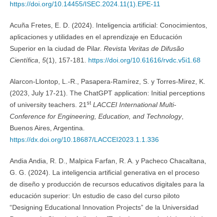
https://doi.org/10.14455/ISEC.2024.11(1).EPE-11
Acuña Fretes, E. D. (2024). Inteligencia artificial: Conocimientos,
aplicaciones y utilidades en el aprendizaje en Educación
Superior en la ciudad de Pilar.
Revista Veritas de Difusão
Científica
,
5
(1), 157-181.
https://doi.org/10.61616/rvdc.v5i1.68
Alarcon-Llontop, L.-R., Pasapera-Ramírez, S. y Torres-Mirez, K.
(2023, July 17-21). The ChatGPT application: Initial perceptions
st
of university teachers. 21
LACCEI International Multi-
Conference for Engineering, Education, and Technology
,
Buenos Aires, Argentina.
https://dx.doi.org/10.18687/LACCEI2023.1.1.336
Andia Andia, R. D., Malpica Farfan, R. A. y Pacheco Chacaltana,
G. G. (2024). La inteligencia artificial generativa en el proceso
de diseño y producción de recursos educativos digitales para la
educación superior: Un estudio de caso del curso piloto
“Designing Educational Innovation Projects” de la Universidad