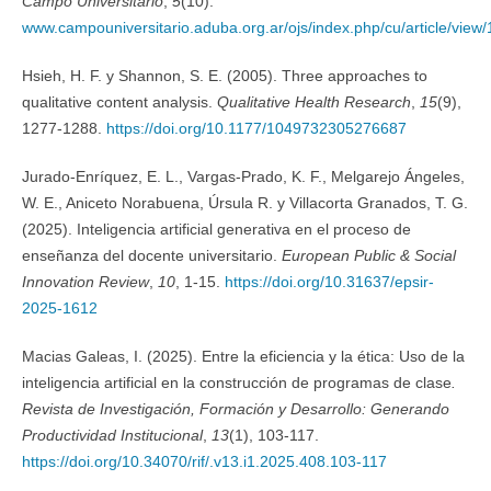
Campo Universitario
,
5
(10).
www.campouniversitario.aduba.org.ar/ojs/index.php/cu/article/view/
Hsieh, H. F. y Shannon, S. E. (2005). Three approaches to
qualitative content analysis.
Qualitative Health Research
,
15
(9),
1277-1288.
https://doi.org/10.1177/1049732305276687
Jurado-Enríquez, E. L., Vargas-Prado, K. F., Melgarejo Ángeles,
W. E., Aniceto Norabuena, Úrsula R. y Villacorta Granados, T. G.
(2025). Inteligencia artificial generativa en el proceso de
enseñanza del docente universitario.
European Public & Social
Innovation Review
,
10
, 1-15.
https://doi.org/10.31637/epsir-
2025-1612
Macias Galeas, I. (2025). Entre la eficiencia y la ética: Uso de la
inteligencia artificial en la construcción de programas de clase
.
Revista de Investigación, Formación y Desarrollo: Generando
Productividad Institucional
,
13
(1), 103-117.
https://doi.org/10.34070/rif/.v13.i1.2025.408.103-117