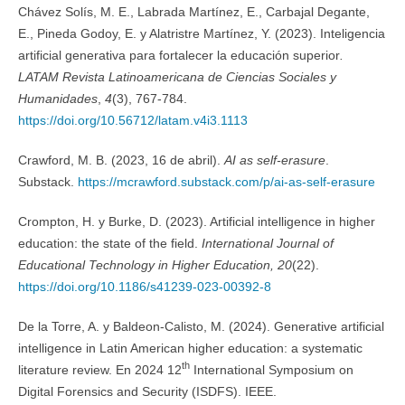
Chávez Solís, M. E., Labrada Martínez, E., Carbajal Degante,
E., Pineda Godoy, E. y Alatristre Martínez, Y. (2023). Inteligencia
artificial generativa para fortalecer la educación superior
.
LATAM Revista Latinoamericana de Ciencias Sociales y
Humanidades
,
4
(3), 767-784.
https://doi.org/10.56712/latam.v4i3.1113
Crawford, M. B. (2023, 16 de abril).
AI as self-erasure
.
Substack.
https://mcrawford.substack.com/p/ai-as-self-erasure
Crompton, H. y Burke, D. (2023). Artificial intelligence in higher
education: the state of the field.
International Journal of
Educational Technology in Higher Education, 20
(22).
https://doi.org/10.1186/s41239-023-00392-8
De la Torre, A. y Baldeon-Calisto, M. (2024). Generative artificial
intelligence in Latin American higher education: a systematic
th
literature review. En 2024 12
International Symposium on
Digital Forensics and Security (ISDFS). IEEE.