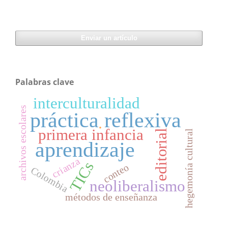
Enviar un artículo
Palabras clave
interculturalidad
archivos escolares
práctica reflexiva
.
primera infancia
editorial
hegemonía cultural
aprendizaje
crianza
TICs
conteo
Colombia
neoliberalismo
métodos de enseñanza