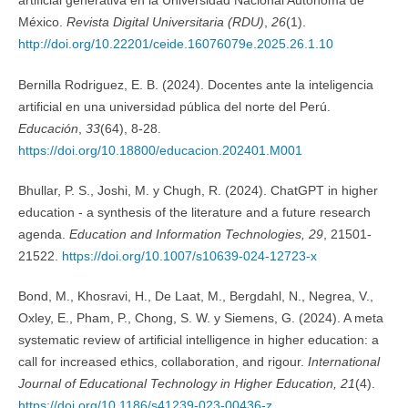
artificial generativa en la Universidad Nacional Autónoma de
México.
Revista Digital Universitaria (RDU)
,
26
(1).
http://doi.org/10.22201/ceide.16076079e.2025.26.1.10
Bernilla Rodriguez, E. B. (2024). Docentes ante la inteligencia
artificial en una universidad pública del norte del Perú.
Educación
,
33
(64), 8-28.
https://doi.org/10.18800/educacion.202401.M001
Bhullar, P. S., Joshi, M. y Chugh, R. (2024). ChatGPT in higher
education - a synthesis of the literature and a future research
agenda.
Education and Information Technologies, 29
, 21501-
21522.
https://doi.org/10.1007/s10639-024-12723-x
Bond, M., Khosravi, H., De Laat, M., Bergdahl, N., Negrea, V.,
Oxley, E., Pham, P., Chong, S. W. y Siemens, G. (2024). A meta
systematic review of artificial intelligence in higher education: a
call for increased ethics, collaboration, and rigour.
International
Journal of Educational Technology in Higher Education, 21
(4).
https://doi.org/10.1186/s41239-023-00436-z