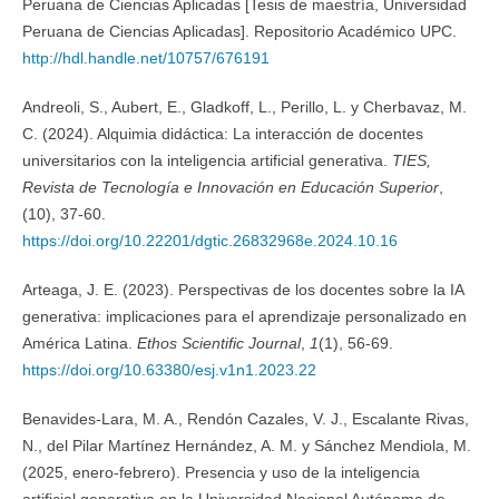
Peruana de Ciencias Aplicadas [Tesis de maestría, Universidad
Peruana de Ciencias Aplicadas]. Repositorio Académico UPC.
http://hdl.handle.net/10757/676191
Andreoli, S., Aubert, E., Gladkoff, L., Perillo, L. y Cherbavaz, M.
C. (2024). Alquimia didáctica: La interacción de docentes
universitarios con la inteligencia artificial generativa.
TIES,
Revista de Tecnología e Innovación en Educación Superior
,
(10), 37-60.
https://doi.org/10.22201/dgtic.26832968e.2024.10.16
Arteaga, J. E. (2023). Perspectivas de los docentes sobre la IA
generativa: implicaciones para el aprendizaje personalizado en
América Latina.
Ethos Scientific Journal
,
1
(1), 56-69.
https://doi.org/10.63380/esj.v1n1.2023.22
Benavides-Lara, M. A., Rendón Cazales, V. J., Escalante Rivas,
N., del Pilar Martínez Hernández, A. M. y Sánchez Mendiola, M.
(2025, enero-febrero). Presencia y uso de la inteligencia