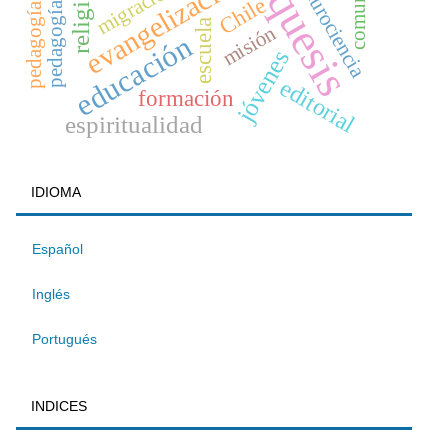
catequesis
pedagogía religiosa
comunidad
evangelización
religión
migración
neurociencia
Chile
pedagogía
escuela
misión
educación
jóvenes
editorial
formación
espiritualidad
IDIOMA
Español
Inglés
Portugués
INDICES