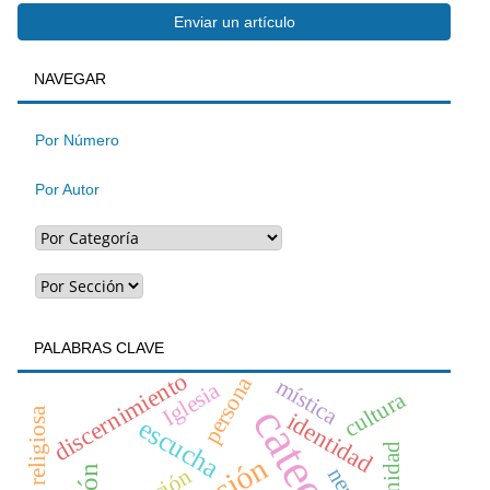
Enviar
Enviar un artículo
BUSQUEDA
NAVEGAR
un
artículo
Por Número
Por Autor
PALABRAS CLAVE
discernimiento
persona
mística
Iglesia
cultura
identidad
escucha