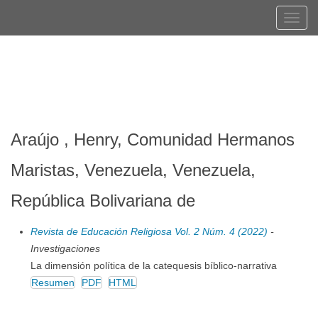
Navegación
Tog
principal
navi
Contenido
Registrarse
Entrar
principal
Barra
lateral
Araújo , Henry, Comunidad Hermanos
Maristas, Venezuela, Venezuela,
República Bolivariana de
Revista de Educación Religiosa Vol. 2 Núm. 4 (2022)
-
Investigaciones
La dimensión política de la catequesis bíblico-narrativa
Resumen
PDF
HTML