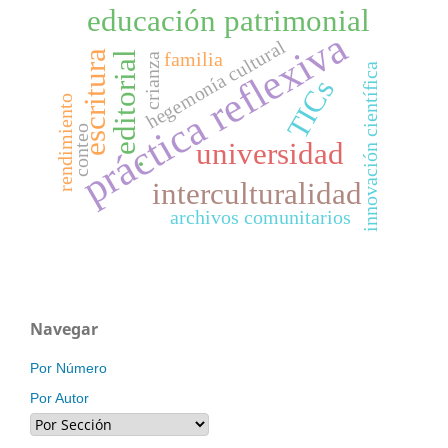
educación patrimonial
práctica reflexiva
hegemonía cultural
escritura
familia
editorial
crianza
innovación científica
TICs
rendimiento
conteo
universidad
.
interculturalidad
archivos comunitarios
Navegar
Por Número
Por Autor