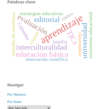
Palabras clave
estrategias educativas
conteo
ecosistema educacional
aprendizaje
métodos de enseñanza
evaluación
editorial
Colombia
universidad
TICs
crianza
rendimiento
familia
interculturalidad
.
educación básica
innovación científica
Navegar
Por Número
Por Autor