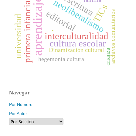
escritura
aprendizaje
neoliberalismo
primera infancia
TICs
editorial
archivos comunitarios
universidad
.
interculturalidad
cultura escolar
Dinamización cultural
crianza
hegemonía cultural
Navegar
Por Número
Por Autor