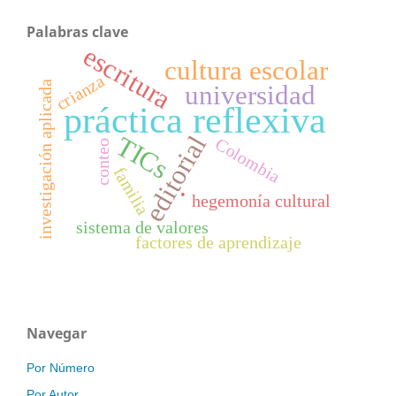
Palabras clave
escritura
cultura escolar
crianza
investigación aplicada
universidad
práctica reflexiva
editorial
TICs
Colombia
conteo
familia
.
hegemonía cultural
sistema de valores
factores de aprendizaje
Navegar
Por Número
Por Autor