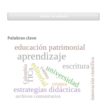
Enviar un artículo
Palabras clave
educación patrimonial
aprendizaje
innovación científica
editorial
escritura
universidad
Colombia
conteo
TICs
.
crianza
estrategias didácticas
archivos comunitarios