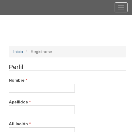
Navegación
Tog
principal
navi
Contenido
Registrarse
Entrar
principal
Barra
lateral
Inicio
Registrarse
Perfil
Obligatorio
Nombre
*
Obligatorio
Apellidos
*
Obligatorio
Afiliación
*