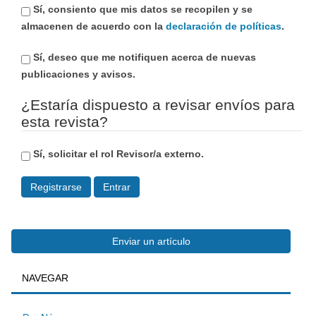
Sí, consiento que mis datos se recopilen y se
almacenen de acuerdo con la
declaración de políticas
.
Sí, deseo que me notifiquen acerca de nuevas
publicaciones y avisos.
¿Estaría dispuesto a revisar envíos para
esta revista?
Sí, solicitar el rol Revisor/a externo.
Registrarse
Entrar
Enviar
Enviar un artículo
BUSQUEDA
NAVEGAR
un