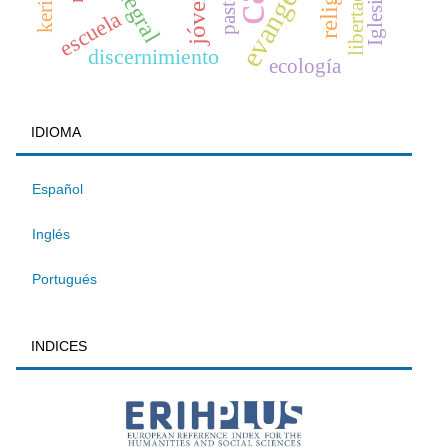
jóvenes
pastoral
Iglesia
escuela
discernimiento
ecología
IDIOMA
Español
Inglés
Portugués
INDICES