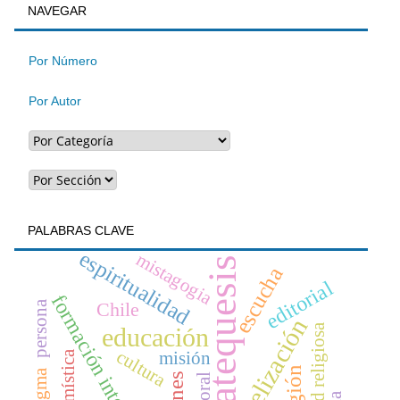
BUSQUEDA
NAVEGAR
un
artículo
Por Número
Por Autor
PALABRAS CLAVE
espiritualidad
mistagogia
catequesis
escucha
editorial
formación integral
Chile
persona
evangelización
libertad religiosa
educación
cultura
misión
mística
religión
kerigma