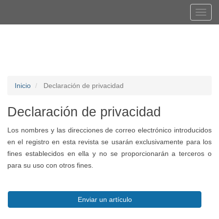
Navegación
Tog
principal
navi
Contenido
Registrarse
Entrar
principal
Barra
lateral
Inicio
Declaración de privacidad
Declaración de privacidad
Los nombres y las direcciones de correo electrónico introducidos
en el registro en esta revista se usarán exclusivamente para los
fines establecidos en ella y no se proporcionarán a terceros o
para su uso con otros fines.
Enviar
Enviar un artículo