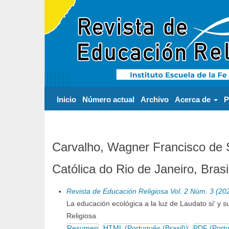
Navegación
principal
Contenido
principal
Barra
lateral
Inicio
Número actual
Archivo
Acerca de
P
Carvalho, Wagner Francisco de S
Católica do Rio de Janeiro, Brasi
Revista de Educación Religiosa Vol. 2 Núm. 3 (20
La educación ecológica a la luz de Laudato si' y 
Religiosa
Resumen
HTML (Português (Brasil))
PDF (Portu