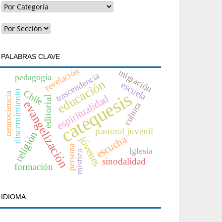
PALABRAS CLAVE
revelación
migración
trascendencia
pedagogía
educación
escuela
Chile
discernimiento
catequesis
neurociencia
espiritualidad
editorial
evangelización
cultura
pastoral juvenil
religión
escucha
jóvenes
persona
Iglesia
mística
sinodalidad
formación
IDIOMA