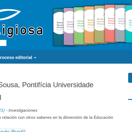
roceso editorial
ousa, Pontifícia Universidade
l
a
21)
- Investigaciones
su relación con otros saberes en la dimensión de la Educación
guês (Brasil))