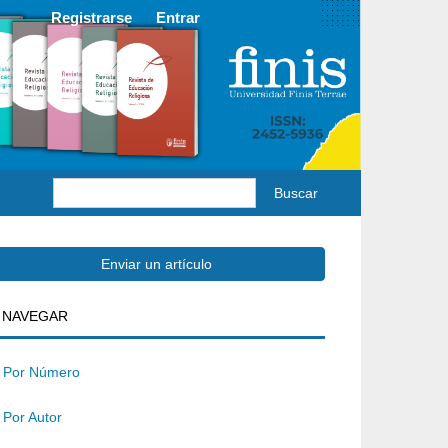
Registrarse
Entrar
Buscar
Enviar
Enviar un artículo
BUSQUEDA
NAVEGAR
un
rtículo
Por Número
Por Autor