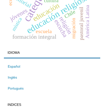
catequesis
educación religiosa
editorial
cultura
educación
América Latina
pastoral juvenil
jóvenes
Chile
religión
mística
migración
escucha
escuela
formación integral
IDIOMA
Español
Inglés
Portugués
INDICES