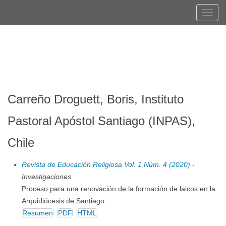
Navegación
Tog
principal
navi
Contenido
Registrarse
Entrar
principal
Barra
lateral
Carreño Droguett, Boris, Instituto
Pastoral Apóstol Santiago (INPAS),
Chile
Revista de Educación Religiosa Vol. 1 Núm. 4 (2020)
-
Investigaciones
Proceso para una renovación de la formación de laicos en la
Arquidiócesis de Santiago
Resumen
PDF
HTML