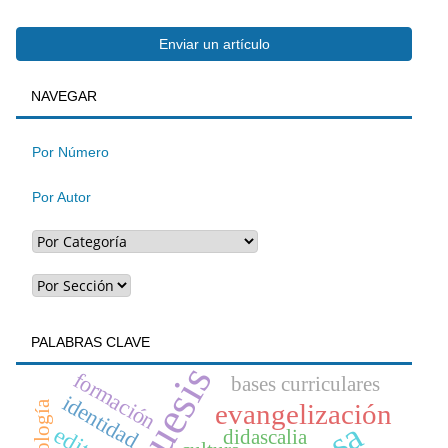
Enviar
Enviar un artículo
BUSQUEDA
NAVEGAR
un
artículo
Por Número
Por Autor
PALABRAS CLAVE
formación
bases curriculares
identidad
ecología
evangelización
didascalia