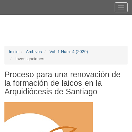
Navegación
Tog
principal
navi
Contenido
Registrarse
Entrar
principal
Barra
lateral
Inicio
Archivos
Vol. 1 Núm. 4 (2020)
Investigaciones
Proceso para una renovación de
la formación de laicos en la
Arquidiócesis de Santiago
Barra
lateral