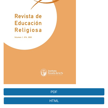
del
artículo
PDF
HTML