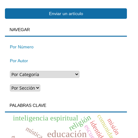
Enviar
Enviar un artículo
BUSQUEDA
NAVEGAR
un
artículo
Por Número
Por Autor
PALABRAS CLAVE
religión
comunidad
inteligencia espiritual
misión
identidad
escuela
mística
educación