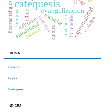
catequesis
libertad religiosa
espiritualidad
evangelización
Chile
kerigma
escucha
jóvenes
formación
ecología
revelación
editorial
sinodalidad
cultura
pastoral
IDIOMA
Español
Inglés
Portugués
INDICES