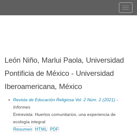
Navegación
Tog
principal
navi
Contenido
Registrarse
Entrar
principal
Barra
lateral
León Niño, Marlui Paola, Universidad
Pontificia de México - Universidad
Iberoamericana, México
Revista de Educación Religiosa Vol. 2 Núm. 2 (2021)
-
Informes
Entrevista: Huertos comunitarios, una experiencia de
ecología integral
Resumen
HTML
PDF