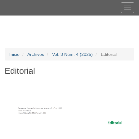
Navegación
Tog
principal
navi
Contenido
Registrarse
Entrar
principal
Barra
lateral
Inicio
Archivos
Vol. 3 Núm. 4 (2025)
Editorial
Editorial
Barra
lateral
del