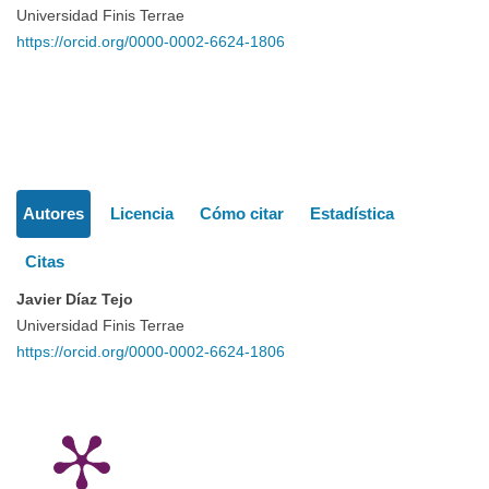
Contenido
Universidad Finis Terrae
https://orcid.org/0000-0002-6624-1806
principal
del
Detalles
artículo
Autores
Licencia
Cómo citar
Estadística
del
Citas
artículo
Javier Díaz Tejo
Universidad Finis Terrae
https://orcid.org/0000-0002-6624-1806