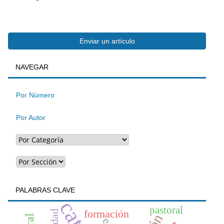
Enviar
Enviar un artículo
BUSQUEDA
NAVEGAR
un
artículo
Por Número
Por Autor
PALABRAS CLAVE
pastoral
formación