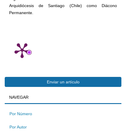
Arquidiócesis de Santiago (Chile) como Diácono
Permanente.
Enviar
Enviar un artículo
BUSQUEDA
NAVEGAR
un
artículo
Por Número
Por Autor