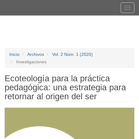
Navegación
Tog
principal
navi
Contenido
Registrarse
Entrar
principal
Barra
lateral
Inicio
Archivos
Vol. 2 Núm. 1 (2020)
Investigaciones
Ecoteología para la práctica
pedagógica: una estrategia para
retornar al origen del ser
Barra
lateral