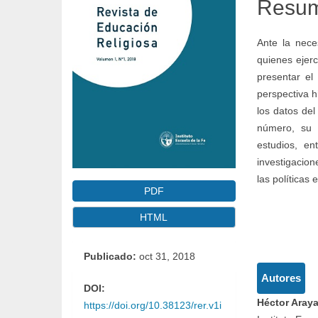
Resu
del
del
Ante la nece
quienes ejerc
artículo
artícul
presentar el
perspectiva h
los datos de
número, su 
estudios, en
investigacio
las políticas 
PDF
HTML
Detall
Publicado:
oct 31, 2018
Autores
del
DOI:
Héctor Araya
https://doi.org/10.38123/rer.v1i