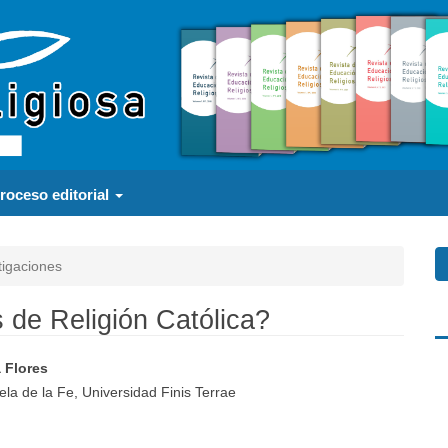
roceso editorial
tigaciones
 de Religión Católica?
 Flores
a
nido
uela de la Fe, Universidad Finis Terrae
pal