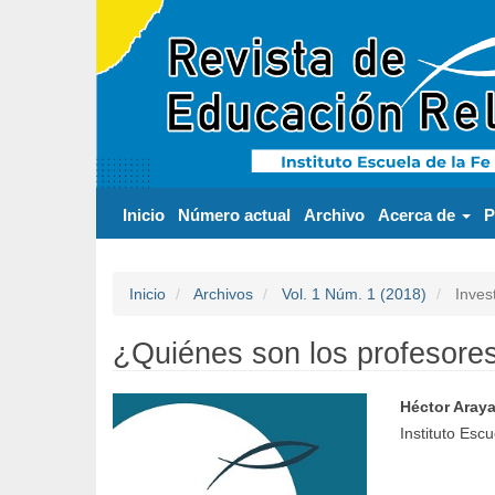
Navegación
principal
Contenido
principal
Barra
lateral
Inicio
Número actual
Archivo
Acerca de
P
Inicio
Archivos
Vol. 1 Núm. 1 (2018)
Inves
¿Quiénes son los profesores
Héctor Araya
Barra
Conte
Instituto Esc
lateral
princi