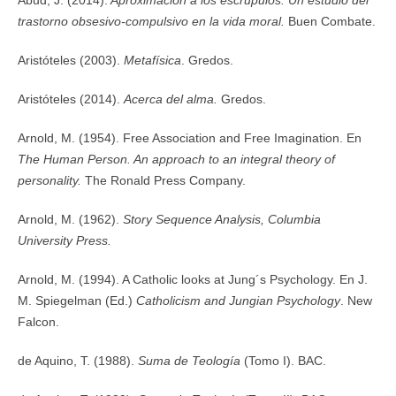
Abud, J. (2014).
Aproximación a los escrúpulos. Un estudio del
trastorno obsesivo-compulsivo en la vida moral.
Buen Combate.
Aristóteles (2003).
Metafísica
. Gredos.
Aristóteles (2014).
Acerca del alma.
Gredos.
Arnold, M. (1954). Free Association and Free Imagination. En
The Human Person. An approach to an integral theory of
personality.
The Ronald Press Company.
Arnold, M. (1962).
Story Sequence Analysis, Columbia
University Press.
Arnold, M. (1994). A Catholic looks at Jung´s Psychology. En J.
M. Spiegelman (Ed.)
Catholicism and Jungian Psychology
. New
Falcon.
de Aquino, T. (1988).
Suma de Teología
(Tomo I). BAC.