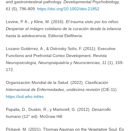
and gastrointestinal pathology.
Developmental Psychobiology,
61
(5), 796-809.
https://doi.org/10.1002/dev.21852
Levine, P. A., y Kline, M. (2016).
El trauma visto por los niños:
Despertar el milagro cotidiano de la curación desde la infancia
hasta la adolescencia.
Editorial Eleftheria.
Lozano Gutiérrez, A., & Ostrosky Solís, F. (2011). Executive
Functions and Prefrontal Cortex Development.
Revista
Neuropsicología, Neuropsiquiatría y Neurociencias, 11
(1), 159-
172.
Organización Mundial de la Salud. (2022).
Clasificación
Internacional de Enfermedades, undécima revisión
(CIE-11).
https://icd.who.int/es
Papalia, D., Duskin, R., y Martorell, G. (2012).
Desarrollo
humano
(12° ed). McGraw Hill.
Pickavé, M. (2021). Thomas Aquinas on the Vegetative Soul. En