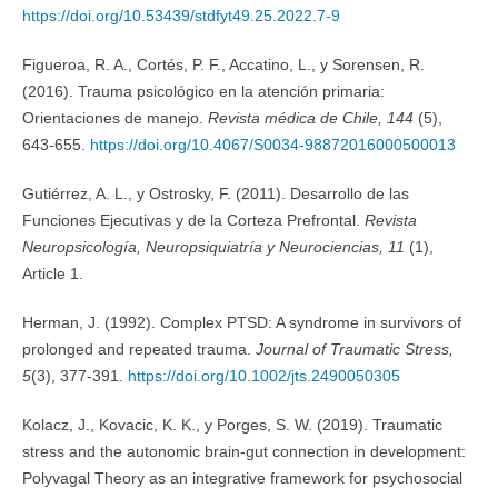
https://doi.org/10.53439/stdfyt49.25.2022.7-9
Figueroa, R. A., Cortés, P. F., Accatino, L., y Sorensen, R.
(2016). Trauma psicológico en la atención primaria:
Orientaciones de manejo.
Revista médica de Chile, 144
(5),
643-655.
https://doi.org/10.4067/S0034-98872016000500013
Gutiérrez, A. L., y Ostrosky, F. (2011). Desarrollo de las
Funciones Ejecutivas y de la Corteza Prefrontal.
Revista
Neuropsicología, Neuropsiquiatría y Neurociencias, 11
(1),
Article 1.
Herman, J. (1992). Complex PTSD: A syndrome in survivors of
prolonged and repeated trauma.
Journal of Traumatic Stress,
5
(3), 377-391.
https://doi.org/10.1002/jts.2490050305
Kolacz, J., Kovacic, K. K., y Porges, S. W. (2019). Traumatic
stress and the autonomic brain-gut connection in development:
Polyvagal Theory as an integrative framework for psychosocial