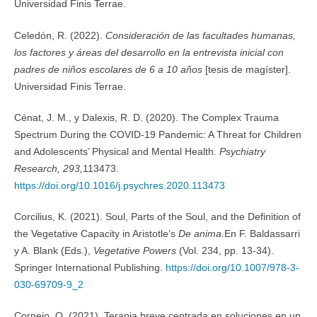
Universidad Finis Terrae.
Celedón, R. (2022).
Consideración de las facultades humanas,
los factores y áreas del desarrollo en la entrevista inicial con
padres de niños escolares de 6 a 10 años
[tesis de magíster].
Universidad Finis Terrae.
Cénat, J. M., y Dalexis, R. D. (2020). The Complex Trauma
Spectrum During the COVID-19 Pandemic: A Threat for Children
and Adolescents’ Physical and Mental Health.
Psychiatry
Research, 293,
113473.
https://doi.org/10.1016/j.psychres.2020.113473
Corcilius, K. (2021). Soul, Parts of the Soul, and the Definition of
the Vegetative Capacity in Aristotle’s
De anima.
En F. Baldassarri
y A. Blank (Eds.),
Vegetative Powers
(Vol. 234, pp. 13-34).
Springer International Publishing.
https://doi.org/10.1007/978-3-
030-69709-9_2
Cornejo, O. (2021). Terapia breve centrada en soluciones en un