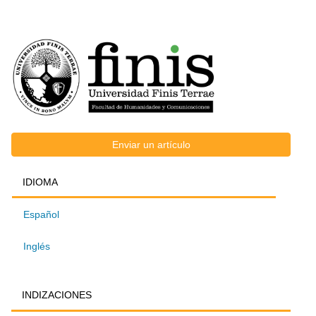
FACULTAD
Enviar
Enviar un artículo
IDIOMA
IDIOMA
un
Español
artículo
Inglés
INDIZACIONES