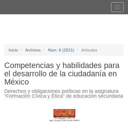
Navegación
Tog
principal
navi
Contenido
Registrarse
Entrar
principal
Barra
lateral
Inicio
Archivos
Núm. 6 (2021)
Artículos
Competencias y habilidades para
el desarrollo de la ciudadanía en
México
Derechos y obligaciones políticas en la asignatura
“Formación Cívica y Ética” de educación secundaria
Barra
lateral