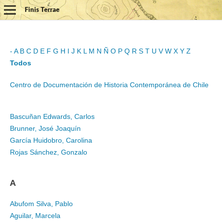
Finis Terrae
-
A
B
C
D
E
F
G
H
I
J
K
L
M
N
Ñ
O
P
Q
R
S
T
U
V
W
X
Y
Z
Todos
Centro de Documentación de Historia Contemporánea de Chile
Bascuñan Edwards, Carlos
Brunner, José Joaquín
García Huidobro, Carolina
Rojas Sánchez, Gonzalo
A
Abufom Silva, Pablo
Aguilar, Marcela