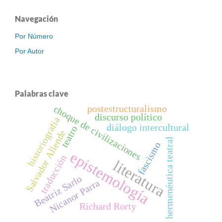
Navegación
Por Número
Por Autor
Palabras clave
postestructuralismo
choque de civilizaciones
discurso político
historiografía
diálogo intercultural
teatro
Salvador Allende
hermenéutica teatral
fascismo
epistemología
traducción
literatura
Beatriz Sarlo
Nicanor Parra
Richard Rorty