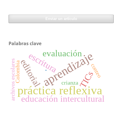
Enviar un artículo
Palabras clave
evaluación
aprendizaje
escritura
editorial
archivos escolares
Colombia
conteo
.
TICs
crianza
práctica reflexiva
educación intercultural