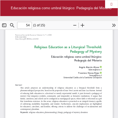
Des
Educación religiosa como umbral litúrgico: Pedagogía del Misterio