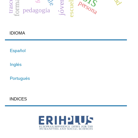
jóvenes
escuela
persona
pedagogía
IDIOMA
Español
Inglés
Portugués
INDICES