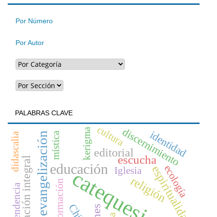
artículo
Por Número
Por Autor
PALABRAS CLAVE
cultura
discernimiento
kerigma
identidad
mística
evangelización
didascalia
editorial
escucha
formación integral
educación
ecología
espiritualidad
Iglesia
catequesis
religión
formación
trascendencia
Chile