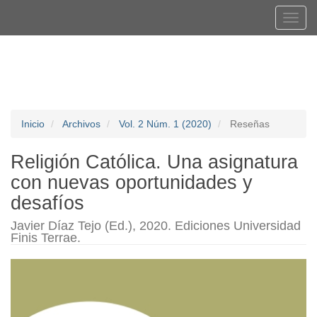
Navegación
Tog
principal
navi
Contenido
Registrarse
Entrar
principal
Barra
lateral
Inicio
Archivos
Vol. 2 Núm. 1 (2020)
Reseñas
Religión Católica. Una asignatura
con nuevas oportunidades y
desafíos
Javier Díaz Tejo (Ed.), 2020. Ediciones Universidad
Finis Terrae.
Barra
lateral