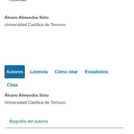
Álvaro Almendra Soto
Contenido
Universidad Católica de Temuco
principal
del
Detalles
artículo
Autores
Licencia
Cómo citar
Estadística
del
Citas
artículo
Álvaro Almendra Soto
Universidad Católica de Temuco
Biografía del autor/a