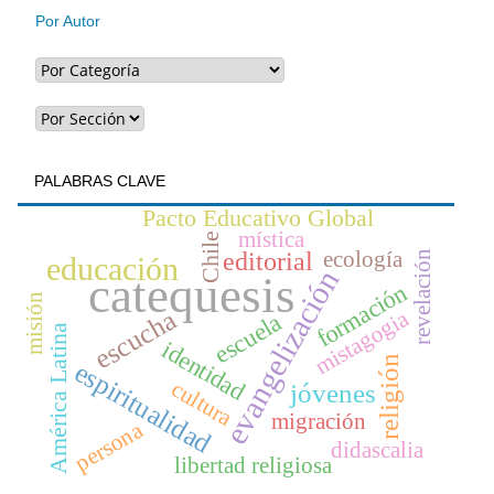
Por Autor
PALABRAS CLAVE
Pacto Educativo Global
mística
Chile
ecología
editorial
revelación
educación
evangelización
catequesis
formación
misión
escucha
mistagogia
escuela
América Latina
identidad
religión
espiritualidad
cultura
jóvenes
migración
persona
didascalia
libertad religiosa