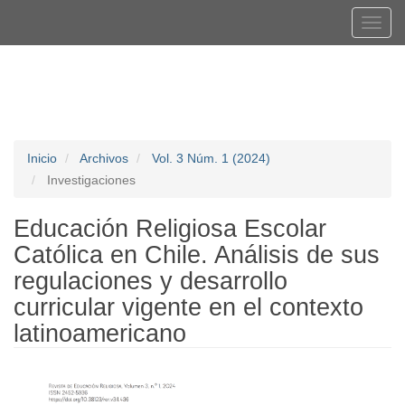
Navegación
Tog
principal
navi
Contenido
Registrarse
Entrar
principal
Barra
lateral
Inicio
Archivos
Vol. 3 Núm. 1 (2024)
Investigaciones
Educación Religiosa Escolar
Católica en Chile. Análisis de sus
regulaciones y desarrollo
curricular vigente en el contexto
latinoamericano
Barra