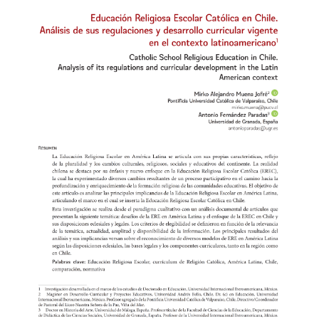
lateral
del
artículo