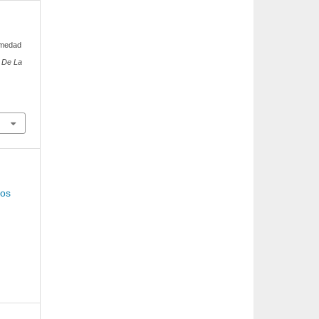
ermedad
l De La
cos