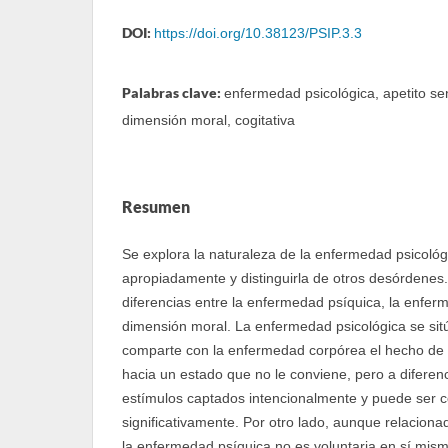
DOI:
https://doi.org/10.38123/PSIP.3.3
Palabras clave:
enfermedad psicológica, apetito se
dimensión moral, cogitativa
Resumen
Se explora la naturaleza de la enfermedad psicológi
apropiadamente y distinguirla de otros desórdenes
diferencias entre la enfermedad psíquica, la enfer
dimensión moral. La enfermedad psicológica se sit
comparte con la enfermedad corpórea el hecho de q
hacia un estado que no le conviene, pero a diferen
estímulos captados intencionalmente y puede ser
significativamente. Por otro lado, aunque relaciona
la enfermedad psíquica no es voluntaria en sí mism