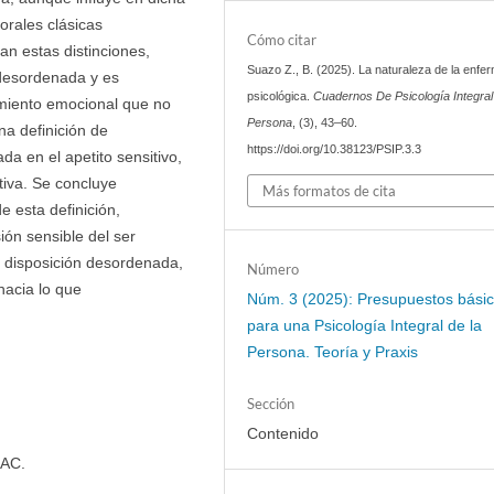
orales clásicas
Cómo citar
ican estas distinciones,
Suazo Z., B. (2025). La naturaleza de la enf
 desordenada y es
psicológica.
Cuadernos De Psicología Integra
imiento emocional que no
Persona
, (3), 43–60.
na definición de
https://doi.org/10.38123/PSIP.3.3
a en el apetito sensitivo,
tiva. Se concluye
Más formatos de cita
e esta definición,
ión sensible del ser
 disposición desordenada,
Número
hacia lo que
Núm. 3 (2025): Presupuestos bási
para una Psicología Integral de la
Persona. Teoría y Praxis
Sección
Contenido
BAC.