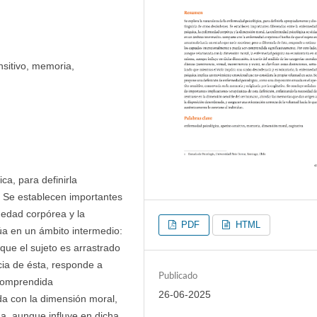
nsitivo, memoria,
ca, para definirla
. Se establecen importantes
medad corpórea y la
PDF
HTML
úa en un ámbito intermedio:
ue el sujeto es arrastrado
cia de ésta, responde a
Publicado
 comprendida
26-06-2025
da con la dimensión moral,
a, aunque influye en dicha