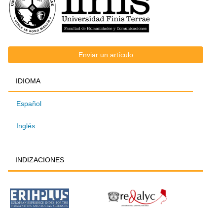
Enviar
Enviar un artículo
IDIOMA
IDIOMA
un
Español
artículo
Inglés
INDIZACIONES