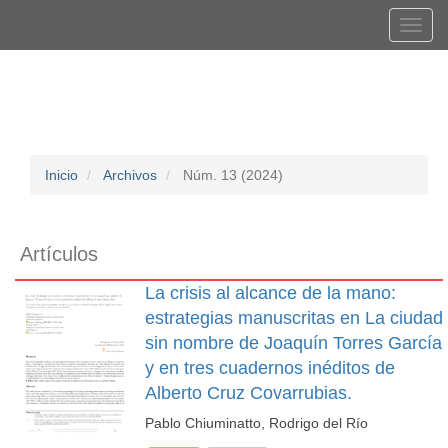
Navegación
Tog
principal
navi
Contenido
Registrarse
Entrar
principal
Barra
lateral
Inicio
Archivos
Núm. 13 (2024)
Artículos
La crisis al alcance de la mano:
estrategias manuscritas en La ciudad
sin nombre de Joaquín Torres García
y en tres cuadernos inéditos de
Alberto Cruz Covarrubias.
Pablo Chiuminatto, Rodrigo del Río