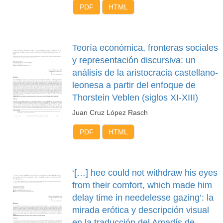
PDF
HTML
Teoría económica, fronteras sociales
y representación discursiva: un
análisis de la aristocracia castellano-
leonesa a partir del enfoque de
Thorstein Veblen (siglos XI-XIII)
Juan Cruz López Rasch
PDF
HTML
‘[…] hee could not withdraw his eyes
from their comfort, which made him
delay time in needelesse gazing’: la
mirada erótica y descripción visual
en la traducción del Amadís de