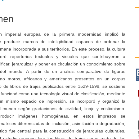
pal
men
a
n imperial europea de la primera modernidad implicó la
o
 producir marcos de inteligibilidad capaces de ordenar la
mana incorporada a sus territorios. En este proceso, la cultura
eró repertorios textuales y visuales que contribuyeron a
asificar, jerarquizar y poner en circulación un conocimiento sobre
del mundo. A partir de un análisis comparativo de figuras
omo moros, africanos y americanos presentes en un corpus
vo de libros de trajes publicados entre 1529-1598, se sostiene
 funcionó como una tecnología visual de clasificación, mediante
un mismo espacio de impresión, se incorporó y organizó la
l mundo según gradaciones de civilidad, linaje y cristianismo.
roducir imágenes homogéneas, en estos impresos se
atrices diferenciadas de inclusión, asimilación o degradación,
ido fue central para la construcción de jerarquías culturales.
l estudio propone leer los libros de trajes como parte de los