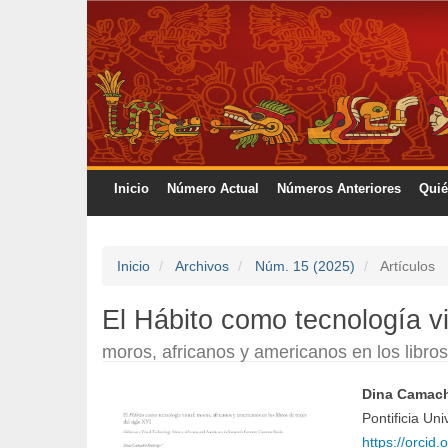
Navegación
principal
Contenido
principal
Barra
lateral
Inicio
Número Actual
Números Anteriores
Qui
Inicio
Archivos
Núm. 15 (2025)
Artículos
El Hábito como tecnología v
moros, africanos y americanos en los libros 
Dina Camach
Barra
Conte
Pontificia Uni
https://orci