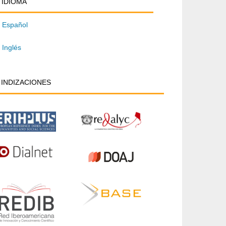
IDIOMA
IDIOMA
un
Español
rtículo
Inglés
INDIZACIONES