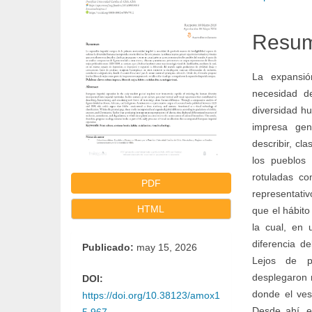
lateral
princi
Resu
del
del
La expansió
artículo
artícul
necesidad de
diversidad hu
impresa gen
describir, cl
los pueblos 
rotuladas c
PDF
representati
HTML
que el hábito
la cual, en 
diferencia de
Publicado:
may 15, 2026
Lejos de p
desplegaron m
DOI:
donde el vest
https://doi.org/10.38123/amox1
Desde ahí, e