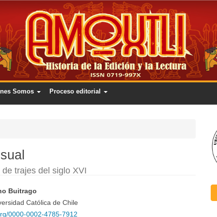
énes Somos
Proceso editorial
isual
de trajes del siglo XVI
o Buitrago
nido
versidad Católica de Chile
d.org/0000-0002-4785-7912