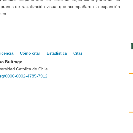
pranos de racialización visual que acompañaron la expansión
pea.
es
icencia
Cómo citar
Estadística
Citas
o Buitrago
versidad Católica de Chile
o
d.org/0000-0002-4785-7912