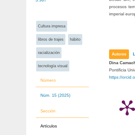
5.967
procesos tem
Palabras clave:
imperial euro
Cultura impresa
libros de trajes
hábito
Detall
racialización
Autores
L
del
Dina Camach
tecnología visual
Pontificia Uni
artícul
https://orci
Número
Núm. 15 (2025)
Sección
Artículos