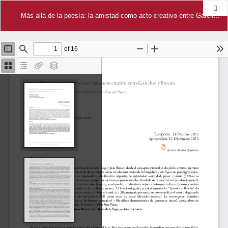
Des
Más allá de la poesía: la amistad como acto creativo entre Garcilaso y Boscán